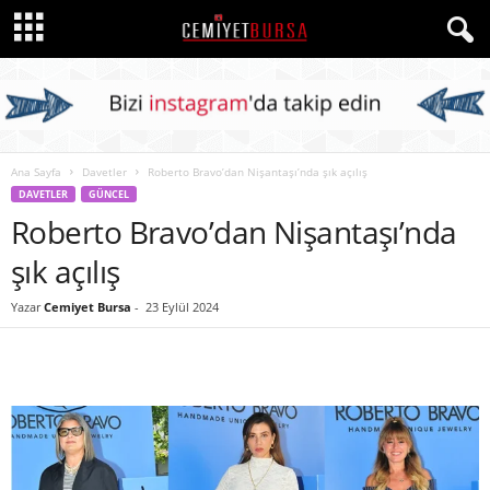
Ana Sayfa
Davetler
Roberto Bravo’dan Nişantaşı’nda şık açılış
DAVETLER
GÜNCEL
Roberto Bravo’dan Nişantaşı’nda
şık açılış
Yazar
Cemiyet Bursa
-
23 Eylül 2024