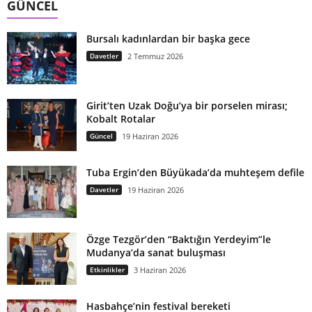
GÜNCEL
Bursalı kadınlardan bir başka gece
Davetler
2 Temmuz 2026
Girit’ten Uzak Doğu’ya bir porselen mirası;
Kobalt Rotalar
Güncel
19 Haziran 2026
Tuba Ergin’den Büyükada’da muhteşem defile
Davetler
19 Haziran 2026
Özge Tezgör’den “Baktığın Yerdeyim”le
Mudanya’da sanat buluşması
Etkinlikler
3 Haziran 2026
Hasbahçe’nin festival bereketi