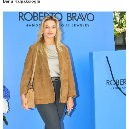
Banu Kalpakçıoğlu