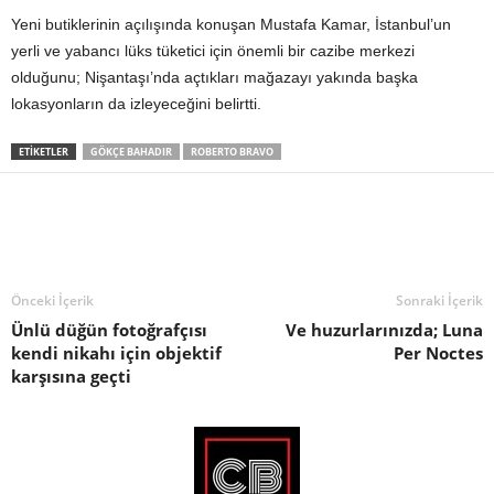
Yeni butiklerinin açılışında konuşan Mustafa Kamar, İstanbul’un
yerli ve yabancı lüks tüketici için önemli bir cazibe merkezi
olduğunu; Nişantaşı’nda açtıkları mağazayı yakında başka
lokasyonların da izleyeceğini belirtti.
ETIKETLER
GÖKÇE BAHADIR
ROBERTO BRAVO
Önceki İçerik
Sonraki İçerik
Ünlü düğün fotoğrafçısı
Ve huzurlarınızda; Luna
kendi nikahı için objektif
Per Noctes
karşısına geçti