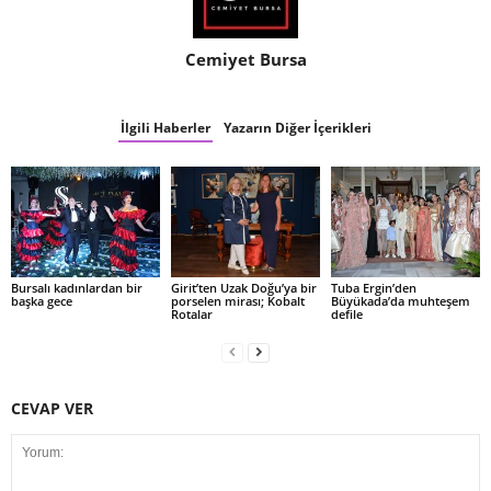
Cemiyet Bursa
İlgili Haberler
Yazarın Diğer İçerikleri
Bursalı kadınlardan bir
Girit’ten Uzak Doğu’ya bir
Tuba Ergin’den
başka gece
porselen mirası; Kobalt
Büyükada’da muhteşem
Rotalar
defile
CEVAP VER