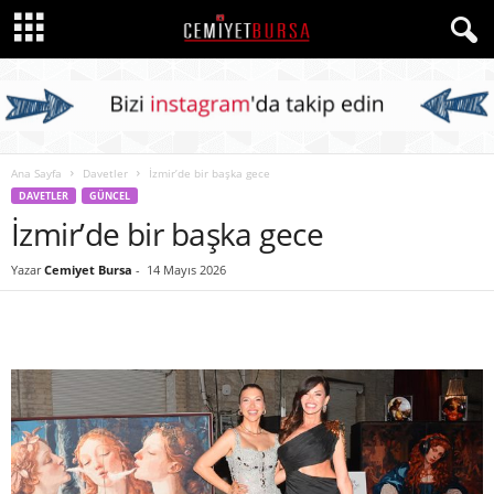
Ana Sayfa
Davetler
İzmir’de bir başka gece
DAVETLER
GÜNCEL
İzmir’de bir başka gece
Yazar
Cemiyet Bursa
-
14 Mayıs 2026