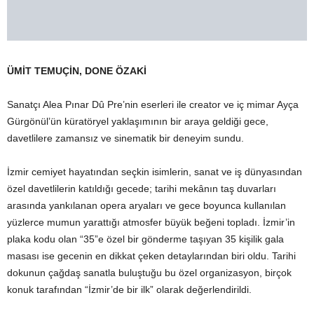
ÜMİT TEMUÇİN, DONE ÖZAKİ
Sanatçı Alea Pınar Dû Pre’nin eserleri ile creator ve iç mimar Ayça
Gürgönül’ün küratöryel yaklaşımının bir araya geldiği gece,
davetlilere zamansız ve sinematik bir deneyim sundu.
İzmir cemiyet hayatından seçkin isimlerin, sanat ve iş dünyasından
özel davetlilerin katıldığı gecede; tarihi mekânın taş duvarları
arasında yankılanan opera aryaları ve gece boyunca kullanılan
yüzlerce mumun yarattığı atmosfer büyük beğeni topladı. İzmir’in
plaka kodu olan “35”e özel bir gönderme taşıyan 35 kişilik gala
masası ise gecenin en dikkat çeken detaylarından biri oldu. Tarihi
dokunun çağdaş sanatla buluştuğu bu özel organizasyon, birçok
konuk tarafından “İzmir’de bir ilk” olarak değerlendirildi.