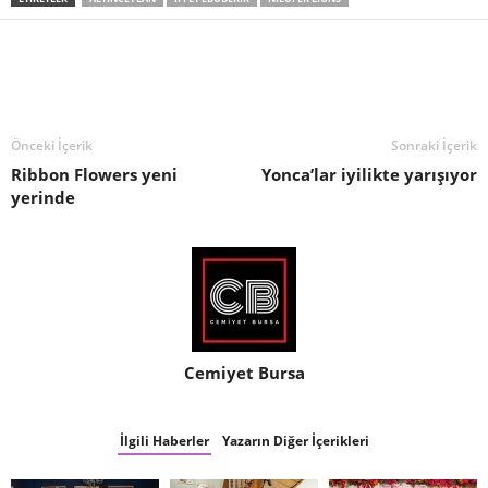
Önceki İçerik
Sonraki İçerik
Ribbon Flowers yeni
Yonca’lar iyilikte yarışıyor
yerinde
Cemiyet Bursa
İlgili Haberler
Yazarın Diğer İçerikleri