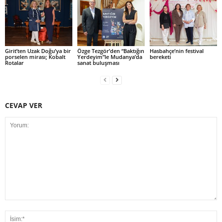
Girit’ten Uzak Doğu’ya bir
Özge Tezgör’den “Baktığın
Hasbahçe’nin festival
porselen mirası; Kobalt
Yerdeyim”le Mudanya’da
bereketi
Rotalar
sanat buluşması
CEVAP VER