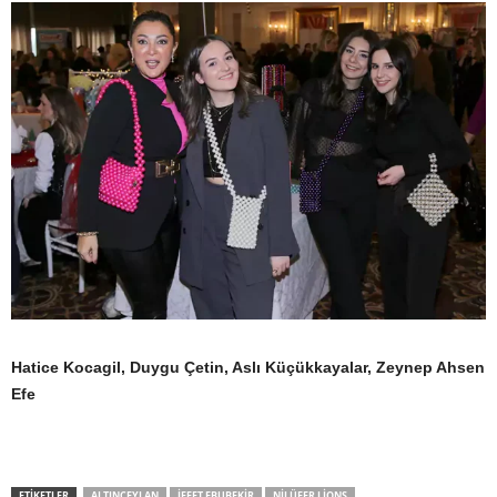
Hatice Kocagil, Duygu Çetin, Aslı Küçükkayalar, Zeynep Ahsen
Efe
ETIKETLER
ALTINCEYLAN
İFFET EBUBEKIR
NILÜFER LIONS