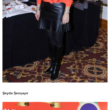
Şeyda Şençayır