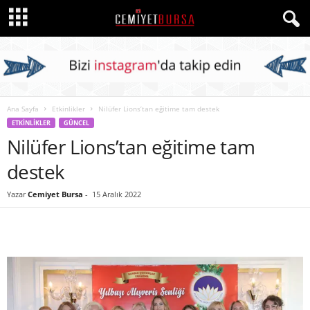
Ana Sayfa
Etkinlikler
Nilüfer Lions’tan eğitime tam destek
ETKINLIKLER
GÜNCEL
Nilüfer Lions’tan eğitime tam
destek
Yazar
Cemiyet Bursa
-
15 Aralık 2022