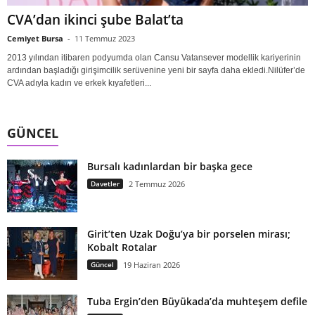
CVA’dan ikinci şube Balat’ta
Cemiyet Bursa
-
11 Temmuz 2023
2013 yılından itibaren podyumda olan Cansu Vatansever modellik kariyerinin
ardından başladığı girişimcilik serüvenine yeni bir sayfa daha ekledi.Nilüfer’de
CVA adıyla kadın ve erkek kıyafetleri...
GÜNCEL
Bursalı kadınlardan bir başka gece
Davetler
2 Temmuz 2026
Girit’ten Uzak Doğu’ya bir porselen mirası;
Kobalt Rotalar
Güncel
19 Haziran 2026
Tuba Ergin’den Büyükada’da muhteşem defile