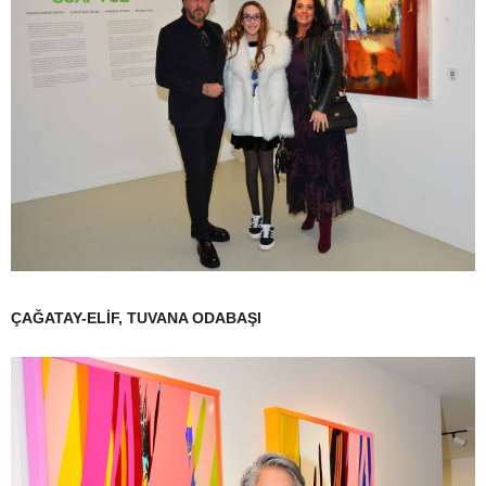
ÇAĞATAY-ELİF, TUVANA ODABAŞI