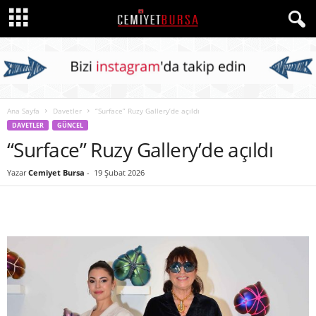
Ana Sayfa
Davetler
“Surface” Ruzy Gallery’de açıldı
DAVETLER
GÜNCEL
“Surface” Ruzy Gallery’de açıldı
Yazar
Cemiyet Bursa
-
19 Şubat 2026