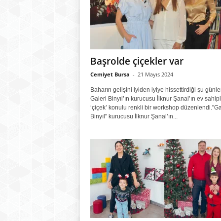
Başrolde çiçekler var
Cemiyet Bursa
-
21 Mayıs 2024
Baharın gelişini iyiden iyiye hissettirdiği şu günl
Galeri Binyıl’ın kurucusu İlknur Şanal’ın ev sahip
‘çiçek’ konulu renkli bir workshop düzenlendi."Ga
Binyıl" kurucusu İlknur Şanal’ın...