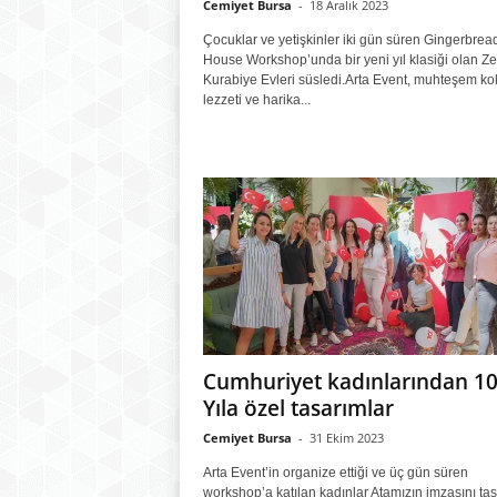
Cemiyet Bursa
-
18 Aralık 2023
Çocuklar ve yetişkinler iki gün süren Gingerbrea
House Workshop’unda bir yeni yıl klasiği olan Zen
Kurabiye Evleri süsledi.Arta Event, muhteşem ko
lezzeti ve harika...
Cumhuriyet kadınlarından 10
Yıla özel tasarımlar
Cemiyet Bursa
-
31 Ekim 2023
Arta Event’in organize ettiği ve üç gün süren
workshop’a katılan kadınlar Atamızın imzasını ta