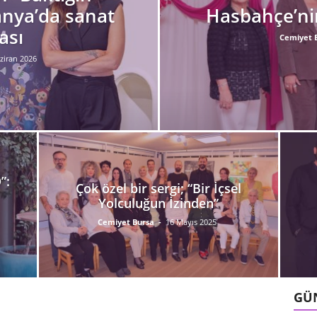
nya’da sanat
Hasbahçe’nin
ası
Cemiyet 
ziran 2026
”:
Çok özel bir sergi; “Bir İçsel
Yolculuğun İzinden”
Cemiyet Bursa
-
16 Mayıs 2025
GÜ