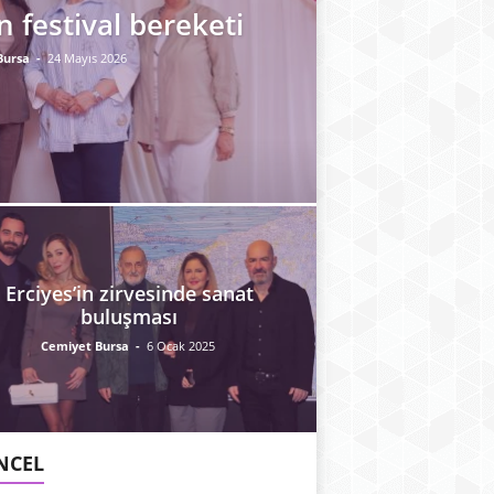
 festival bereketi
Bursa
-
24 Mayıs 2026
Erciyes’in zirvesinde sanat
buluşması
Cemiyet Bursa
-
6 Ocak 2025
NCEL