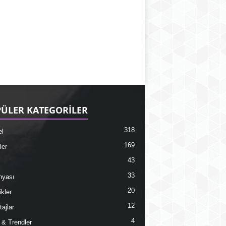
ÜLER KATEGORİLER
318
l
169
ler
43
33
nyası
20
ikler
12
ajlar
4
r & Trendler