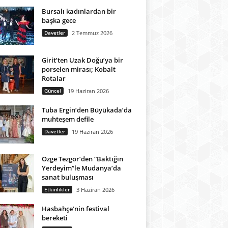
Bursalı kadınlardan bir
başka gece
Davetler
2 Temmuz 2026
Girit’ten Uzak Doğu’ya bir
porselen mirası; Kobalt
Rotalar
Güncel
19 Haziran 2026
Tuba Ergin’den Büyükada’da
muhteşem defile
Davetler
19 Haziran 2026
Özge Tezgör’den “Baktığın
Yerdeyim”le Mudanya’da
sanat buluşması
Etkinlikler
3 Haziran 2026
Hasbahçe’nin festival
bereketi