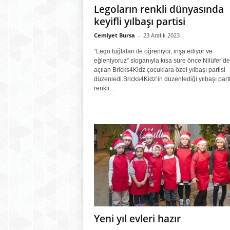
Legoların renkli dünyasında
keyifli yılbaşı partisi
Cemiyet Bursa
-
23 Aralık 2023
“Lego tuğlaları ile öğreniyor, inşa ediyor ve
eğleniyoruz” sloganıyla kısa süre önce Nilüfer’de
açılan Bricks4Kidz çocuklara özel yılbaşı partisi
düzenledi.Bricks4Kidz’in düzenlediği yılbaşı parti
renkli...
Yeni yıl evleri hazır