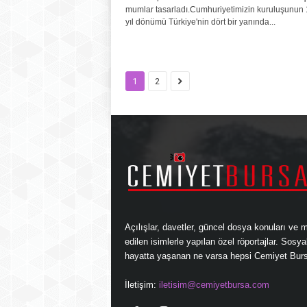
mumlar tasarladı.Cumhuriyetimizin kuruluşunun 
yıl dönümü Türkiye'nin dört bir yanında...
1
2
Açılışlar, davetler, güncel dosya konuları ve 
edilen isimlerle yapılan özel röportajlar. Sosya
hayatta yaşanan ne varsa hepsi Cemiyet Burs
İletişim:
iletisim@cemiyetbursa.com