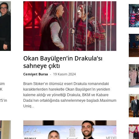
Okan Bayülgen’in Drakula’sı
sahneye çıktı
Cemiyet Bursa
-
19 Kasım 2024
şim
Bram Stoker’ın ölümsüz eseri Drakula romanındaki
AK
karakterlerden hareketle Okan Bayülgen’in yeniden
kaleme aldığı ve yönettiği Drakula, BKM ve Kabare
5’in
Dada’nın ortaklığında sahnelenmeye başladı.Maximum
Uniq...