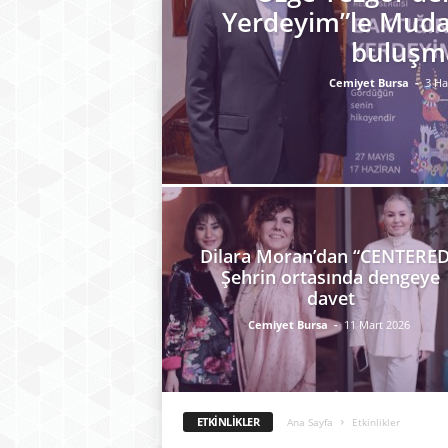
Yerdeyim”le Muda
buluşm
Cemiyet Bursa
-
3 Ha
Dilara Moran’dan “CENTERED
Şehrin ortasında dengeye
davet
Cemiyet Bursa
-
11 Mart 2026
ETKINLIKLER
Ana Sayfa
Etkinlikler