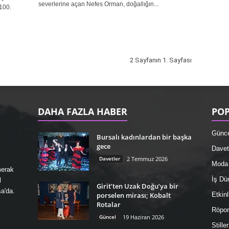
severlerine açan Nefes Orman, doğallığın...
100.
2 Sayfanın 1. Sayfası
DAHA FAZLA HABER
POP
Günce
Bursalı kadınlardan bir başka
gece
Davet
Davetler
2 Temmuz 2026
Moda
merak
İş Dü
l
Girit’ten Uzak Doğu’ya bir
a'da.
porselen mirası; Kobalt
Etkinl
Rotalar
Röport
Güncel
19 Haziran 2026
Stille