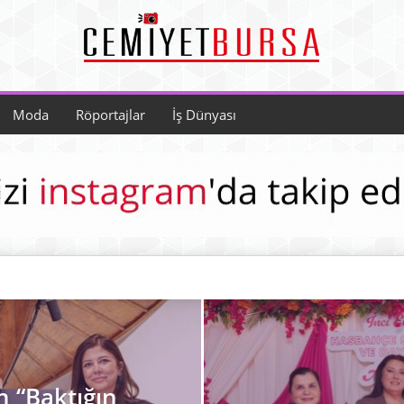
Moda
Röportajlar
İş Dünyası
GÜNCEL
İŞ DÜNYASI
MODA
RÖPORTAJLAR
n “Baktığın