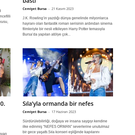
bastı
Cemiyet Bursa
-
21 Kasım 2023
d
cefilli
J.K. Rowling’in yazdığı dünya genelinde milyonlarca
kusu,
hayranı olan fantastik roman serisinin ardından sinema
filmleriyle bir nesli etkileyen Harry Potter temasıyla
Bursa’da yapılan atölye çok...
0.
Sıla’yla ormanda bir nefes
Cemiyet Bursa
-
17 Haziran 2023
Sürdürülebilirliği, doğaya ve insana saygıyı kendine
ilke edinmiş “NEFES ORMAN” severlerine unutulmaz
bir gece yaşattı.Sıla konseri eşliğinde kapılarını
şıyan