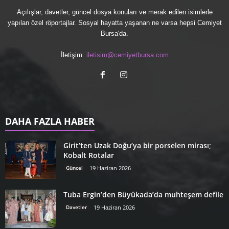
Açılışlar, davetler, güncel dosya konuları ve merak edilen isimlerle
yapılan özel röportajlar. Sosyal hayatta yaşanan ne varsa hepsi Cemiyet
Bursa'da.
İletişim:
iletisim@cemiyetbursa.com
DAHA FAZLA HABER
Girit’ten Uzak Doğu’ya bir porselen mirası;
Kobalt Rotalar
Güncel
19 Haziran 2026
Tuba Ergin’den Büyükada’da muhteşem defile
Davetler
19 Haziran 2026