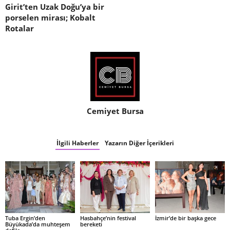
Girit’ten Uzak Doğu’ya bir
porselen mirası; Kobalt
Rotalar
Cemiyet Bursa
İlgili Haberler
Yazarın Diğer İçerikleri
Tuba Ergin’den
Hasbahçe’nin festival
İzmir’de bir başka gece
Büyükada’da muhteşem
bereketi