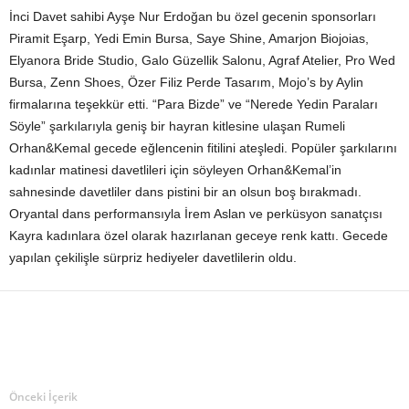
İnci Davet sahibi Ayşe Nur Erdoğan bu özel gecenin sponsorları
Piramit Eşarp, Yedi Emin Bursa, Saye Shine, Amarjon Biojoias,
Elyanora Bride Studio, Galo Güzellik Salonu, Agraf Atelier, Pro Wed
Bursa, Zenn Shoes, Özer Filiz Perde Tasarım, Mojo’s by Aylin
firmalarına teşekkür etti. “Para Bizde” ve “Nerede Yedin Paraları
Söyle” şarkılarıyla geniş bir hayran kitlesine ulaşan Rumeli
Orhan&Kemal gecede eğlencenin fitilini ateşledi. Popüler şarkılarını
kadınlar matinesi davetlileri için söyleyen Orhan&Kemal’in
sahnesinde davetliler dans pistini bir an olsun boş bırakmadı.
Oryantal dans performansıyla İrem Aslan ve perküsyon sanatçısı
Kayra kadınlara özel olarak hazırlanan geceye renk kattı. Gecede
yapılan çekilişle sürpriz hediyeler davetlilerin oldu.
Önceki İçerik