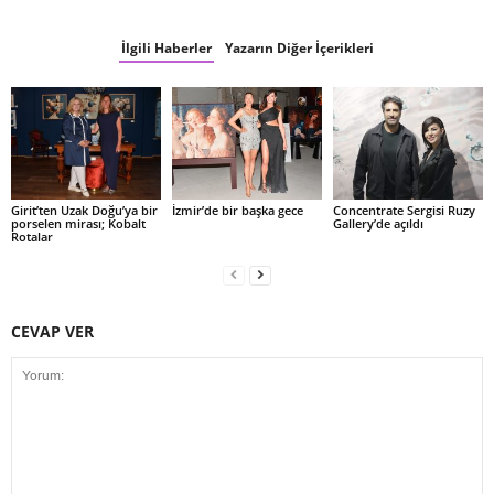
İlgili Haberler
Yazarın Diğer İçerikleri
Girit’ten Uzak Doğu’ya bir
İzmir’de bir başka gece
Concentrate Sergisi Ruzy
porselen mirası; Kobalt
Gallery’de açıldı
Rotalar
CEVAP VER