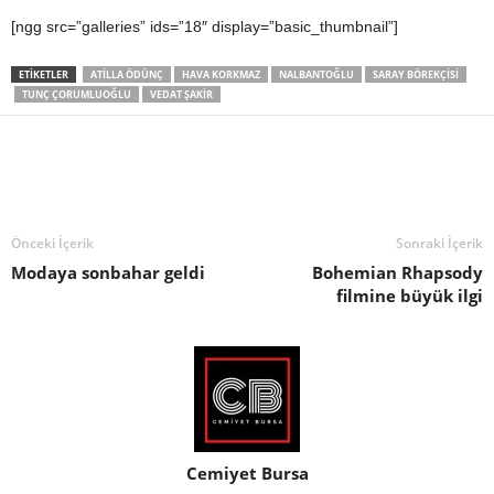
[ngg src=”galleries” ids=”18″ display=”basic_thumbnail”]
ETIKETLER
ATILLA ÖDÜNÇ
HAVA KORKMAZ
NALBANTOĞLU
SARAY BÖREKÇISI
TUNÇ ÇORUMLUOĞLU
VEDAT ŞAKIR
Önceki İçerik
Sonraki İçerik
Modaya sonbahar geldi
Bohemian Rhapsody
filmine büyük ilgi
Cemiyet Bursa