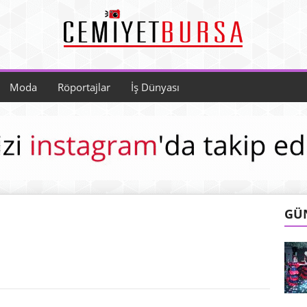
Moda
Röportajlar
İş Dünyası
GÜ