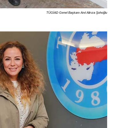
TÜGİAD Genel Başkanı Anıl Alirıza Şohoğlu