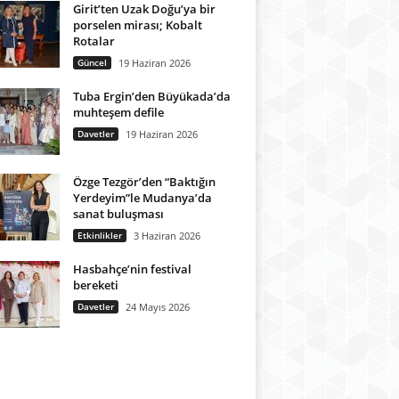
Girit’ten Uzak Doğu’ya bir
porselen mirası; Kobalt
Rotalar
Güncel
19 Haziran 2026
Tuba Ergin’den Büyükada’da
muhteşem defile
Davetler
19 Haziran 2026
Özge Tezgör’den “Baktığın
Yerdeyim”le Mudanya’da
sanat buluşması
Etkinlikler
3 Haziran 2026
Hasbahçe’nin festival
bereketi
Davetler
24 Mayıs 2026