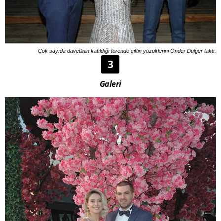
Çok sayıda davetlinin katıldığı törende çiftin yüzüklerini Önder Dülger taktı.
3
Galeri