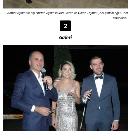
Ahmet Aydın ve eşi Nurten Aydın’ın kızı Ceren ile Ülker-Tayfun Çarlı çiftinin oğlu Cem
nişanlandı.
2
Galeri