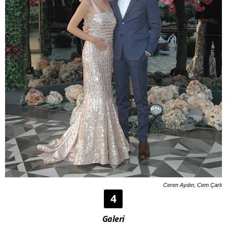
Ceren Aydın, Cem Çarlı
4
Galeri