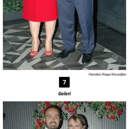
Hamdiye-Ragıp Kocaoğlan
7
Galeri