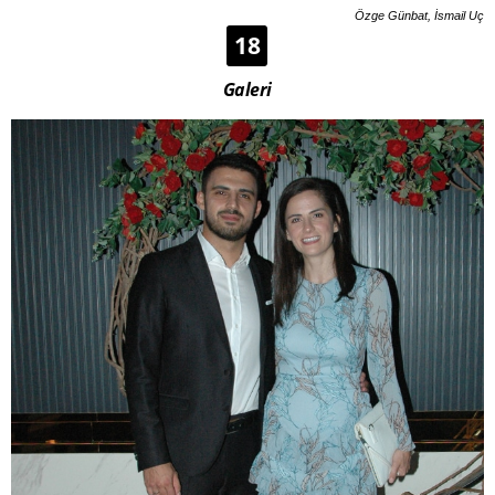
Özge Günbat, İsmail Uç
18
Galeri