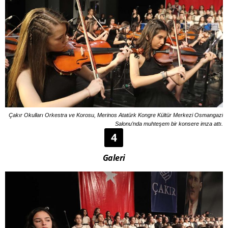
Çakır Okulları Orkestra ve Korosu, Merinos Atatürk Kongre Kültür Merkezi Osmangazi
Salonu’nda muhteşem bir konsere imza attı.
4
Galeri