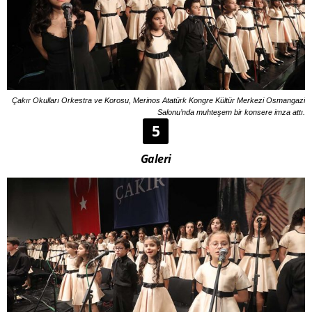
Çakır Okulları Orkestra ve Korosu, Merinos Atatürk Kongre Kültür Merkezi Osmangazi
Salonu’nda muhteşem bir konsere imza attı.
5
Galeri