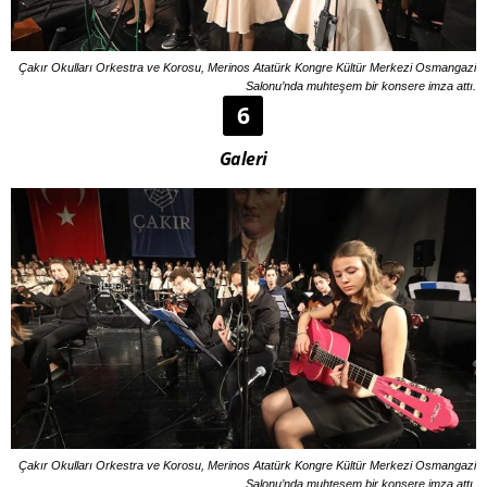
Çakır Okulları Orkestra ve Korosu, Merinos Atatürk Kongre Kültür Merkezi Osmangazi
Salonu’nda muhteşem bir konsere imza attı.
6
Galeri
Çakır Okulları Orkestra ve Korosu, Merinos Atatürk Kongre Kültür Merkezi Osmangazi
Salonu’nda muhteşem bir konsere imza attı.