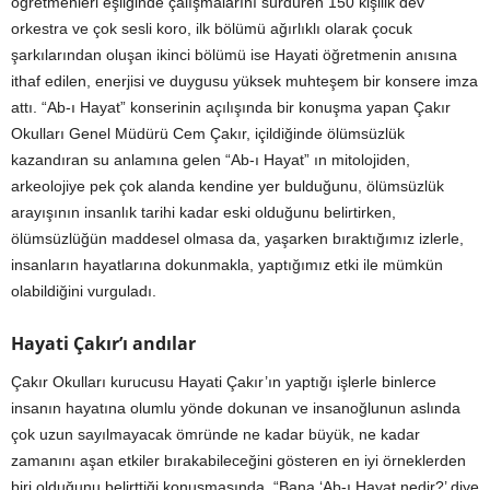
öğretmenleri eşliğinde çalışmalarını sürdüren 150 kişilik dev
orkestra ve çok sesli koro, ilk bölümü ağırlıklı olarak çocuk
şarkılarından oluşan ikinci bölümü ise Hayati öğretmenin anısına
ithaf edilen, enerjisi ve duygusu yüksek muhteşem bir konsere imza
attı. “Ab-ı Hayat” konserinin açılışında bir konuşma yapan Çakır
Okulları Genel Müdürü Cem Çakır, içildiğinde ölümsüzlük
kazandıran su anlamına gelen “Ab-ı Hayat” ın mitolojiden,
arkeolojiye pek çok alanda kendine yer bulduğunu, ölümsüzlük
arayışının insanlık tarihi kadar eski olduğunu belirtirken,
ölümsüzlüğün maddesel olmasa da, yaşarken bıraktığımız izlerle,
insanların hayatlarına dokunmakla, yaptığımız etki ile mümkün
olabildiğini vurguladı.
Hayati Çakır’ı andılar
Çakır Okulları kurucusu Hayati Çakır’ın yaptığı işlerle binlerce
insanın hayatına olumlu yönde dokunan ve insanoğlunun aslında
çok uzun sayılmayacak ömründe ne kadar büyük, ne kadar
zamanını aşan etkiler bırakabileceğini gösteren en iyi örneklerden
biri olduğunu belirttiği konuşmasında, “Bana ‘Ab-ı Hayat nedir?’ diye