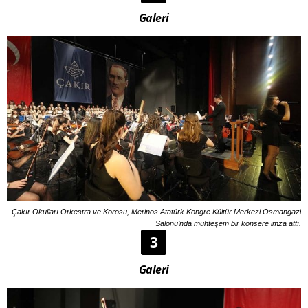
Galeri
Çakır Okulları Orkestra ve Korosu, Merinos Atatürk Kongre Kültür Merkezi Osmangazi
Salonu’nda muhteşem bir konsere imza attı.
3
Galeri