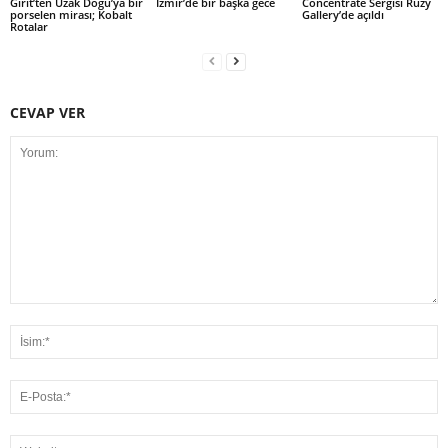
Girit’ten Uzak Doğu’ya bir
İzmir’de bir başka gece
Concentrate Sergisi Ruzy
porselen mirası; Kobalt
Gallery’de açıldı
Rotalar
CEVAP VER