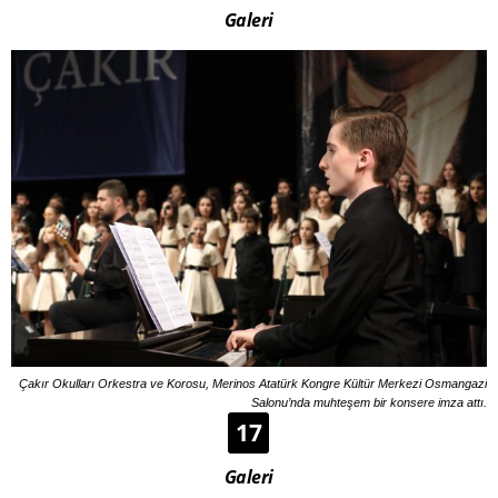
Galeri
Çakır Okulları Orkestra ve Korosu, Merinos Atatürk Kongre Kültür Merkezi Osmangazi
Salonu’nda muhteşem bir konsere imza attı.
17
Galeri