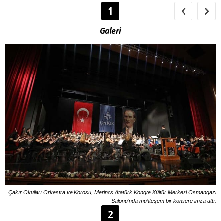
1
Galeri
Çakır Okulları Orkestra ve Korosu, Merinos Atatürk Kongre Kültür Merkezi Osmangazi
Salonu’nda muhteşem bir konsere imza attı.
2