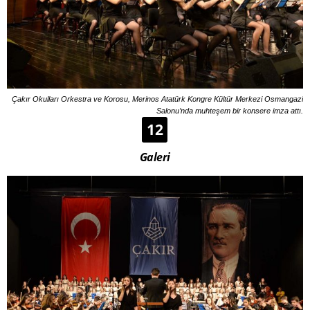
Çakır Okulları Orkestra ve Korosu, Merinos Atatürk Kongre Kültür Merkezi Osmangazi
Salonu’nda muhteşem bir konsere imza attı.
12
Galeri