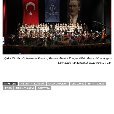
Çakır Okulları Orkestra ve Korosu, Merinos Atatürk Kongre Kültür Merkezi Osmangazi
Salonu’nda muhteşem bir konsere imza attı.
ETIKETLER
AB-I HAYAT KONSERI
ÇAKIR OKULLARI
CEM ÇAKIR
HAYATI ÇAKIR
KORO
MERINOS AKKM
ORKESTRA