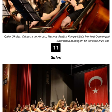
Çakır Okulları Orkestra ve Korosu, Merinos Atatürk Kongre Kültür Merkezi Osmangazi
Salonu’nda muhteşem bir konsere imza attı.
11
Galeri