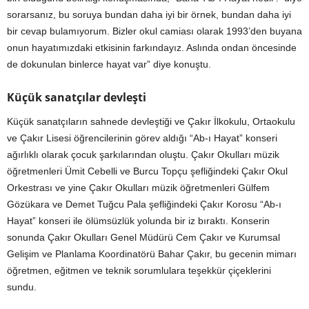
sorarsanız, bu soruya bundan daha iyi bir örnek, bundan daha iyi
bir cevap bulamıyorum. Bizler okul camiası olarak 1993’den buyana
onun hayatımızdaki etkisinin farkındayız. Aslında ondan öncesinde
de dokunulan binlerce hayat var” diye konuştu.
Küçük sanatçılar devleşti
Küçük sanatçıların sahnede devleştiği ve Çakır İlkokulu, Ortaokulu
ve Çakır Lisesi öğrencilerinin görev aldığı “Ab-ı Hayat” konseri
ağırlıklı olarak çocuk şarkılarından oluştu. Çakır Okulları müzik
öğretmenleri Ümit Cebelli ve Burcu Topçu şefliğindeki Çakır Okul
Orkestrası ve yine Çakır Okulları müzik öğretmenleri Gülfem
Gözükara ve Demet Tuğcu Pala şefliğindeki Çakır Korosu “Ab-ı
Hayat” konseri ile ölümsüzlük yolunda bir iz bıraktı. Konserin
sonunda Çakır Okulları Genel Müdürü Cem Çakır ve Kurumsal
Gelişim ve Planlama Koordinatörü Bahar Çakır, bu gecenin mimarı
öğretmen, eğitmen ve teknik sorumlulara teşekkür çiçeklerini
sundu.