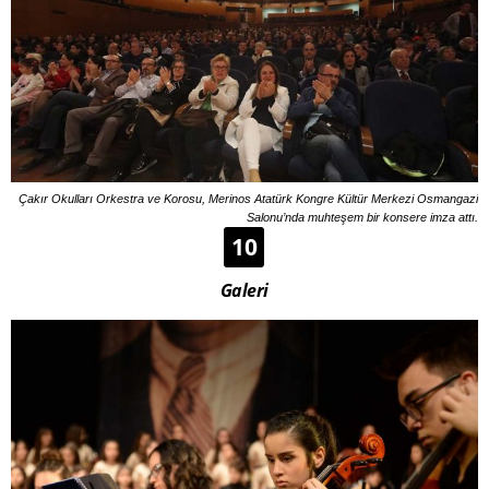
Çakır Okulları Orkestra ve Korosu, Merinos Atatürk Kongre Kültür Merkezi Osmangazi
Salonu’nda muhteşem bir konsere imza attı.
10
Galeri