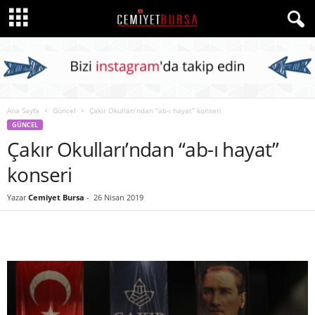
Ana Sayfa
Güncel
Çakır Okulları’ndan “ab-ı hayat” konseri
GÜNCEL
Çakır Okulları’ndan “ab-ı hayat”
konseri
Yazar
Cemiyet Bursa
-
26 Nisan 2019