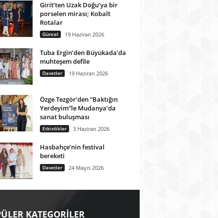
Girit’ten Uzak Doğu’ya bir
porselen mirası; Kobalt
Rotalar
Güncel
19 Haziran 2026
Tuba Ergin’den Büyükada’da
muhteşem defile
Davetler
19 Haziran 2026
Özge Tezgör’den “Baktığın
Yerdeyim”le Mudanya’da
sanat buluşması
Etkinlikler
3 Haziran 2026
Hasbahçe’nin festival
bereketi
Davetler
24 Mayıs 2026
ÜLER KATEGORİLER