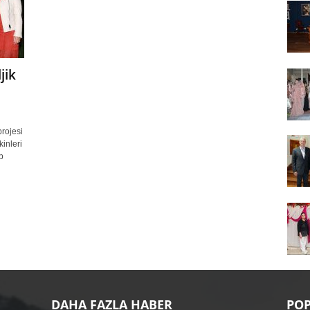
jik
projesi
inleri
p
DAHA FAZLA HABER
POP