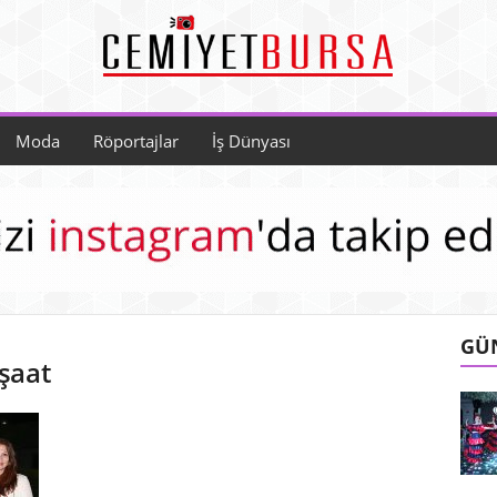
Moda
Röportajlar
İş Dünyası
GÜ
şaat