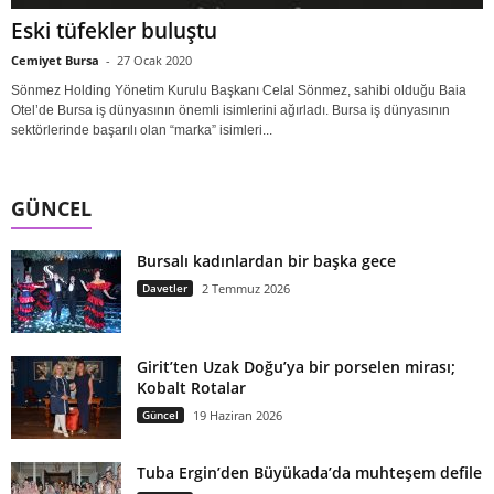
Eski tüfekler buluştu
Cemiyet Bursa
-
27 Ocak 2020
Sönmez Holding Yönetim Kurulu Başkanı Celal Sönmez, sahibi olduğu Baia
Otel’de Bursa iş dünyasının önemli isimlerini ağırladı. Bursa iş dünyasının
sektörlerinde başarılı olan “marka” isimleri...
GÜNCEL
Bursalı kadınlardan bir başka gece
Davetler
2 Temmuz 2026
Girit’ten Uzak Doğu’ya bir porselen mirası;
Kobalt Rotalar
Güncel
19 Haziran 2026
Tuba Ergin’den Büyükada’da muhteşem defile