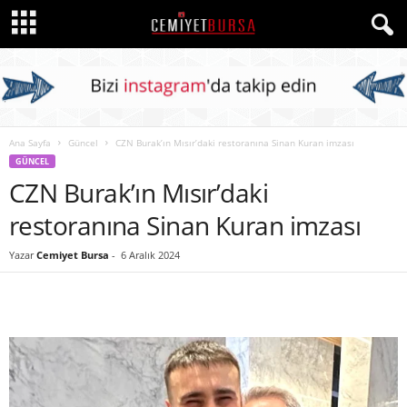
Ana Sayfa
Güncel
CZN Burak’ın Mısır’daki restoranına Sinan Kuran imzası
GÜNCEL
CZN Burak’ın Mısır’daki
restoranına Sinan Kuran imzası
Yazar
Cemiyet Bursa
-
6 Aralık 2024