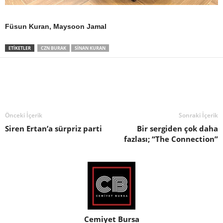
Füsun Kuran, Maysoon Jamal
ETIKETLER
CZN BURAK
SINAN KURAN
Önceki İçerik
Sonraki İçerik
Siren Ertan’a sürpriz parti
Bir sergiden çok daha
fazlası; “The Connection”
Cemiyet Bursa