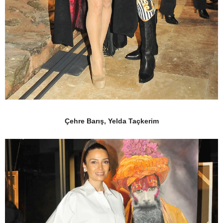
Çehre Barış, Yelda Taçkerim