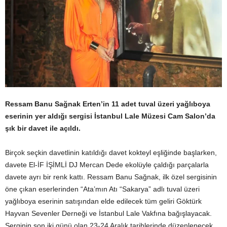
Ressam Banu Sağnak Erten’in 11 adet tuval üzeri yağlıboya
eserinin yer aldığı sergisi İstanbul Lale Müzesi Cam Salon’da
şık bir davet ile açıldı.
Birçok seçkin davetlinin katıldığı davet kokteyl eşliğinde başlarken,
davete El-İF İŞİMLİ DJ Mercan Dede ekolüyle çaldığı parçalarla
davete ayrı bir renk kattı. Ressam Banu Sağnak, ilk özel sergisinin
öne çıkan eserlerinden “Ata’mın Atı “Sakarya” adlı tuval üzeri
yağlıboya eserinin satışından elde edilecek tüm geliri Göktürk
Hayvan Sevenler Derneği ve İstanbul Lale Vakfına bağışlayacak.
Serginin son iki günü olan 23-24 Aralık tarihlerinde düzenlenecek