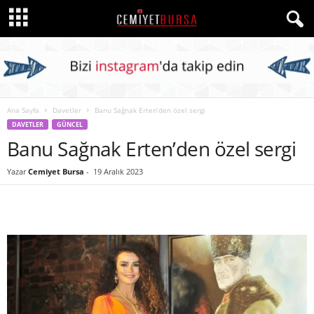
Ana Sayfa
Davetler
Banu Sağnak Erten’den özel sergi
DAVETLER
GÜNCEL
Banu Sağnak Erten’den özel sergi
Yazar
Cemiyet Bursa
-
19 Aralık 2023