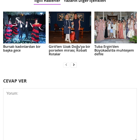
İlgili Haberler
Yazarın Diğer İçerikleri
Bursalı kadınlardan bir
Girit’ten Uzak Doğu’ya bir
Tuba Ergin’den
başka gece
porselen mirası; Kobalt
Büyükada’da muhteşem
Rotalar
defile
CEVAP VER