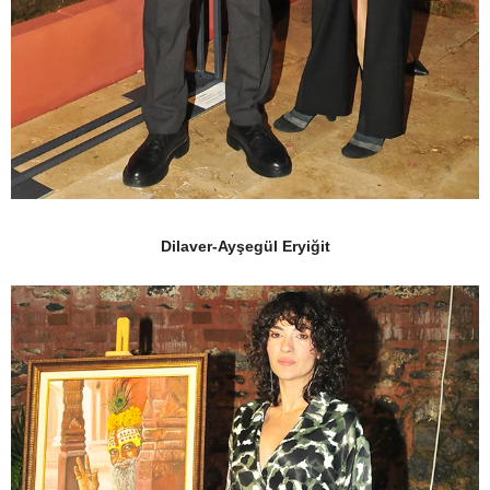
Dilaver-Ayşegül Eryiğit