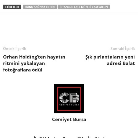
ETIKETLER
BANU SAĞNAK ERTEN
İSTANBUL LALE MÜZESI CAM SALON
Önceki İçerik
Sonraki İçerik
Orhan Holding’ten hayatın
Şık pırlantaların yeni
ritmini yakalayan
adresi Balat
fotoğraflara ödül
Cemiyet Bursa