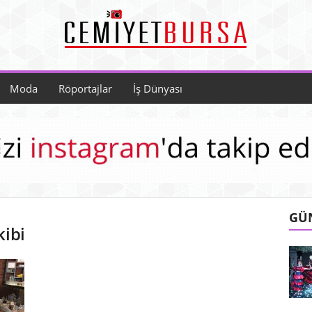
Moda
Röportajlar
İş Dünyası
GÜ
kibi