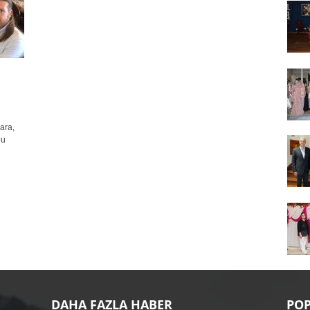
kara,
bu
DAHA FAZLA HABER
POP