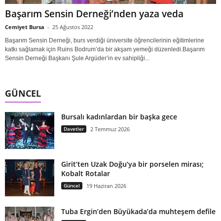
Başarım Sensin Derneği’nden yaza veda
Cemiyet Bursa
-
25 Ağustos 2022
Başarım Sensin Derneği, burs verdiği üniversite öğrencilerinin eğitimlerine
katkı sağlamak için Ruins Bodrum’da bir akşam yemeği düzenledi.Başarım
Sensin Derneği Başkanı Şule Argüder’in ev sahipliği...
GÜNCEL
Bursalı kadınlardan bir başka gece
Davetler
2 Temmuz 2026
Girit’ten Uzak Doğu’ya bir porselen mirası;
Kobalt Rotalar
Güncel
19 Haziran 2026
Tuba Ergin’den Büyükada’da muhteşem defile