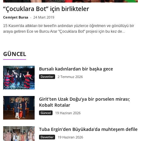
“Çocuklara Bot” için birlikteler
Cemiyet Bursa
-
24 Mart 2019
15 Kasım'da attıkları bir tweet'in ardından yüzlerce öğretmen ve gönüllüyü bir
araya getiren Ece ve Burcu Arar "Çocuklara Bot" projesi için bu kez de...
GÜNCEL
Bursalı kadınlardan bir başka gece
Davetler
2 Temmuz 2026
Girit’ten Uzak Doğu’ya bir porselen mirası;
Kobalt Rotalar
Güncel
19 Haziran 2026
Tuba Ergin’den Büyükada’da muhteşem defile
Davetler
19 Haziran 2026