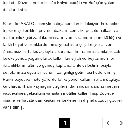
topladı. Düzenlenen etkinliğe Kalyoncuoğlu ve Bağış’ın yakın
dostları katıldı.
Sitare for ANATOLI ismiyle satışa sunulan koleksiyonda kaseler,
tepsiler, şekerlikler, peynir tabakları, çerezlik, peçete halkası ve
makaronluk gibi zarif ikramlıkların yanı sıra mum, puro küllüğü ve
farklı boyut ve renklerde fonksiyonel kutu çeşitleri yer alıyor.
Zamansız bir bakış açısıyla tasarlanan her daim kullanılabilecek
koleksiyonda yoğun olarak kullanılan siyah ve beyaz mermer
ikramlıkların, altın ve gümüş kaplamalar ile eşleştirilmesiyle
sofralarınıza eşsiz bir sunum zenginliği getirmesi hedeflenmiş.
Farklı boyut ve materyallerde fonksiyonel kullanım alanı sağlayan
kutularda; ilham kaynağını çizgilerin dansından alan, asimetrinin
vazgeçilmez çekiciliğini yansıtan motifler kullanılmış. Böylece
insana ve hayata dair keskin ve beklenenin dışında özgür çizgiler
yansıtılmış.
1