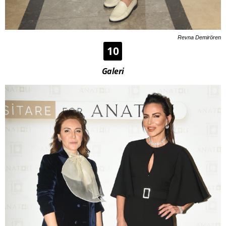
Revna Demirören
10
Galeri