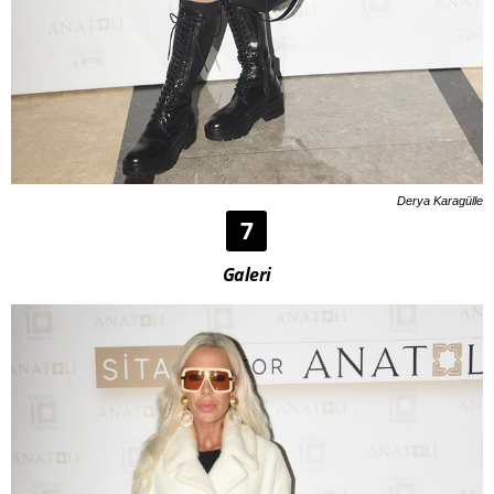
Derya Karagülle
7
Galeri