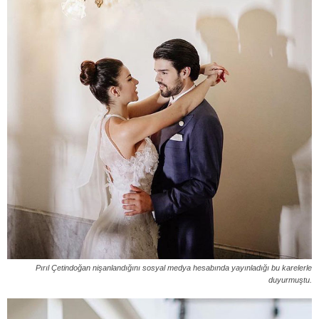
Pırıl Çetindoğan nişanlandığını sosyal medya hesabında yayınladığı bu karelerle
duyurmuştu.