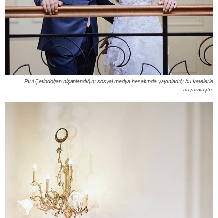
Pırıl Çetindoğan nişanlandığını sosyal medya hesabında yayınladığı bu karelerle
duyurmuştu.