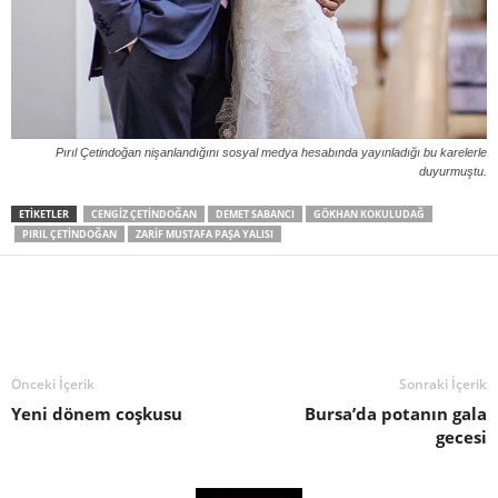
Pırıl Çetindoğan nişanlandığını sosyal medya hesabında yayınladığı bu karelerle
duyurmuştu.
ETIKETLER
CENGIZ ÇETINDOĞAN
DEMET SABANCI
GÖKHAN KOKULUDAĞ
PIRIL ÇETINDOĞAN
ZARIF MUSTAFA PAŞA YALISI
Önceki İçerik
Sonraki İçerik
Yeni dönem coşkusu
Bursa’da potanın gala
gecesi