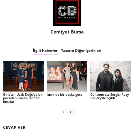
Cemiyet Bursa
İlgili Haberler
Yazarın Diğer İçerikleri
Girit’ten Uzak Doğu’ya bir
İzmir’de bir başka gece
Concentrate Sergisi Ruzy
porselen mirası; Kobalt
Gallery’de açıldı
Rotalar
CEVAP VER