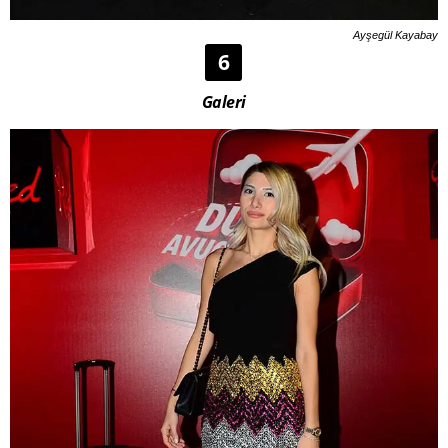
Ayşegül Kayabay
6
Galeri