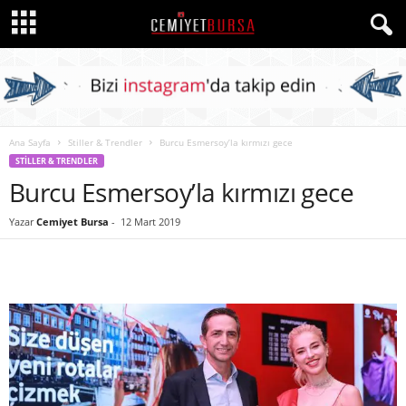
Ana Sayfa
Stiller & Trendler
Burcu Esmersoy’la kırmızı gece
STILLER & TRENDLER
Burcu Esmersoy’la kırmızı gece
Yazar
Cemiyet Bursa
-
12 Mart 2019