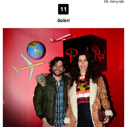
Eliz Sakuçoğlu
11
Galeri