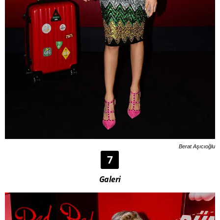
Berat Aşıcıoğlu
7
Galeri