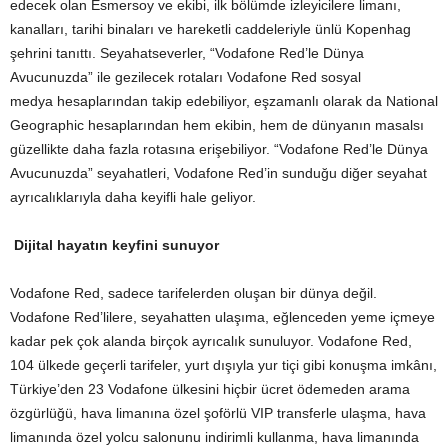
edecek olan Esmersoy ve ekibi, ilk bölümde izleyicilere limanı,
kanalları, tarihi binaları ve hareketli caddeleriyle ünlü Kopenhag
şehrini tanıttı. Seyahatseverler, “Vodafone Red’le Dünya
Avucunuzda” ile gezilecek rotaları Vodafone Red sosyal
medya hesaplarından takip edebiliyor, eşzamanlı olarak da National
Geographic hesaplarından hem ekibin, hem de dünyanın masalsı
güzellikte daha fazla rotasına erişebiliyor. “Vodafone Red’le Dünya
Avucunuzda” seyahatleri, Vodafone Red’in sunduğu diğer seyahat
ayrıcalıklarıyla daha keyifli hale geliyor.
Dijital hayatın keyfini sunuyor
Vodafone Red, sadece tarifelerden oluşan bir dünya değil.
Vodafone Red’lilere, seyahatten ulaşıma, eğlenceden yeme içmeye
kadar pek çok alanda birçok ayrıcalık sunuluyor. Vodafone Red,
104 ülkede geçerli tarifeler, yurt dışıyla yur tiçi gibi konuşma imkânı,
Türkiye’den 23 Vodafone ülkesini hiçbir ücret ödemeden arama
özgürlüğü, hava limanına özel şoförlü VIP transferle ulaşma, hava
limanında özel yolcu salonunu indirimli kullanma, hava limanında