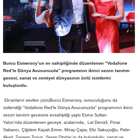
Burcu Esmersoy’un ev
sahipliğinde düzenlenen “Vodafone
Red’le Dünya Avucunuzda” programının ikinci sezon tanıtım
gecesi, s
anat ve cemiyet dünyasının ünlü isimlerini
buluşturdu.
Ekranların sevilen yüzüBurcu Esmersoy, sunuculuğunu da
üstlendiği “Vodafone Red’le Dünya Avucunuzda” programının ikinci
sezon tanıtım gecesine evsahipliği yaptı.Esma Sultan
Yalısı’nda düzenlenen geceye, aralarında , Lal Denizli, Pınar
Sabancı, Çiğdem Kayalı,Emre- Miray Çapa, Eliz Sakuçoğlu, Pelin
Akad, Zeynep Tosun, Serap Dindar’ın da bulunduğu, sanat ve