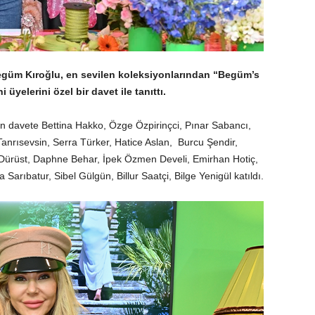
egüm Kıroğlu, en sevilen koleksiyonlarından “Begüm’s
yelerini özel bir davet ile tanıttı.
n davete Bettina Hakko, Özge Özpirinçci, Pınar Sabancı,
rısevsin, Serra Türker, Hatice Aslan, Burcu Şendir,
Dürüst, Daphne Behar, İpek Özmen Develi, Emirhan Hotiç,
arıbatur, Sibel Gülgün, Billur Saatçi, Bilge Yenigül katıldı.