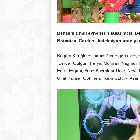
Benzersiz mücevherlerin tasarımcısı B
Botanical Garden” koleksiyonunun yeni ü
Begüm Kıroğlu ev sahipliğinde gerçekleşe
Serdar Gülgün, Feryal Gülman, Yağmur Tan
Emre Ergani, Buse Bayraktar Üçer, Neva 
Ümit Karalar Gökmen, İlkem Öztürk, Asena S