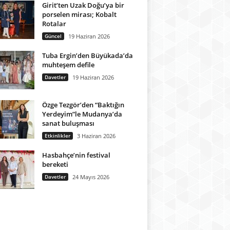
Girit’ten Uzak Doğu’ya bir
porselen mirası; Kobalt
Rotalar
Güncel
19 Haziran 2026
Tuba Ergin’den Büyükada’da
muhteşem defile
Davetler
19 Haziran 2026
Özge Tezgör’den “Baktığın
Yerdeyim”le Mudanya’da
sanat buluşması
Etkinlikler
3 Haziran 2026
Hasbahçe’nin festival
bereketi
Davetler
24 Mayıs 2026