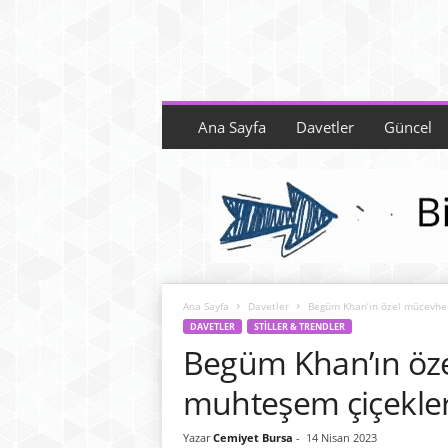
C
e
Ana Sayfa
Davetler
Güncel
m
i
y
e
t
B
u
r
Ana Sayfa
Davetler
Begüm Khan’ın özel mücevher
s
DAVETLER
STILLER & TRENDLER
a
Begüm Khan’ın öze
muhteşem çiçekler
Yazar
Cemiyet Bursa
-
14 Nisan 2023