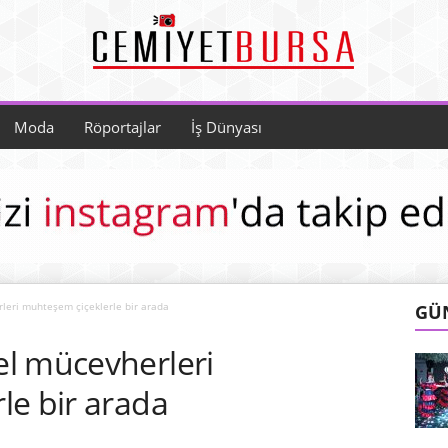
Moda
Röportajlar
İş Dünyası
leri muhteşem çiçeklerle bir arada
GÜ
l mücevherleri
le bir arada